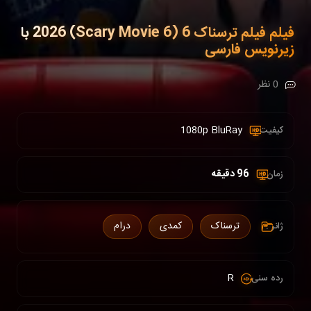
فیلم فیلم ترسناک 6 (Scary Movie 6) 2026 با
زیرنویس فارسی
0 نظر
1080p BluRay
کیفیت :
96 دقیقه
زمان :
ترسناک
کمدی
درام
ژانر :
R
رده سنی :