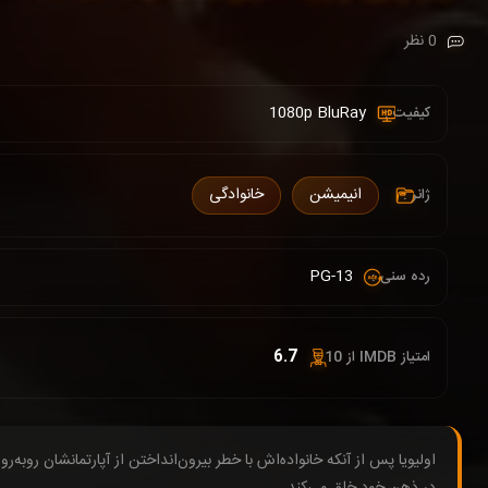
0 نظر
1080p BluRay
کیفیت :
انیمیشن
خانوادگی
ژانر :
PG-13
رده سنی :
6.7
امتیاز IMDB از 10 :
اولیویا پس از آنکه خانواده‌اش با خطر بیرون‌انداختن از آپارتمانشان روب
در ذهن خود خلق می‌کند.