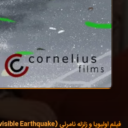
فیلم اولیویا و زلزله نامرئی (Olivia and the Invisible Earthquake) 2025 با زیرنویس فارسی