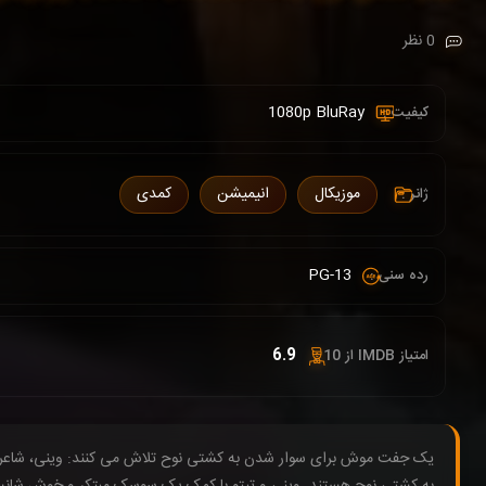
0 نظر
1080p BluRay
کیفیت :
موزیکال
انیمیشن
کمدی
ژانر :
PG-13
رده سنی :
6.9
امتیاز IMDB از 10 :
یک جفت موش برای سوار شدن به کشتی نوح تلاش می کنند: وینی، شاعر کار
به کشتی نوح هستند. وینی و تیتو با کمک یک سوسک مبتکر و خوش شانسی 