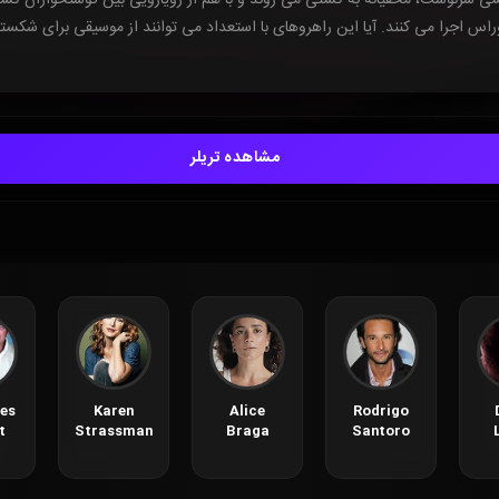
مشاهده تریلر
es
Karen
Alice
Rodrigo
t
Strassman
Braga
Santoro