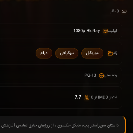
0 نظر
1080p BluRay
کیفیت :
موزیکال
بیوگرافی
درام
ژانر :
PG-13
رده سنی :
7.7
امتیاز IMDB از 10 :
داستان سوپراستار پاپ، مایکل جکسون ، از روزهای خارق‌العاده‌ی آغازینش در گروه جکسون ۵ تا هنرمند رؤیابینی که جاه‌طلبی خلاقانه‌اش، انگیزه‌ی تلاش بی‌وقفه‌اش برای تبدیل