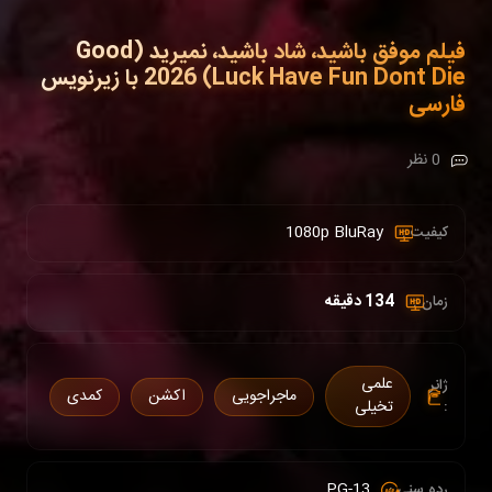
فیلم موفق باشید، شاد باشید، نمیرید (Good
Luck Have Fun Dont Die) 2026 با زیرنویس
فارسی
0 نظر
1080p BluRay
کیفیت :
134 دقیقه
زمان :
علمی
ژانر
ماجراجویی
اکشن
کمدی
:
تخیلی
PG-13
رده سنی :