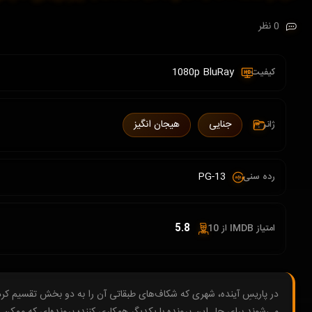
0 نظر
1080p BluRay
کیفیت :
جنایی
هیجان انگیز
ژانر :
PG-13
رده سنی :
5.8
امتیاز IMDB از 10 :
در پاریسِ آینده، شهری که شکاف‌های طبقاتی آن را به دو بخش تقسیم کرده
می‌شوند برای حل این پرونده با یکدیگر همکاری کنند؛ پرونده‌ای که ممکن 