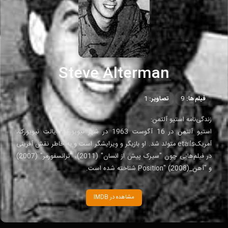
Steve Alterman
فیلم‌ها:
9
تصاویر:
1
زندگی‌نامه استیو آلتمن:
استیو آلتمن در 16 آگوست 1963 در شهر نیویورک، ایالت نیویورک،
آمریکetails متولد شد. او بازیگر و ویرایشگر است و به خاطر نقش آفرینی
در فیلم‌هایی چون "سیرک پیش از انسان" (2011)، "ترانسفورمر" (2007)
و "آهن_Position" (2008) شناخته شده است.
مشاهده در IMDB