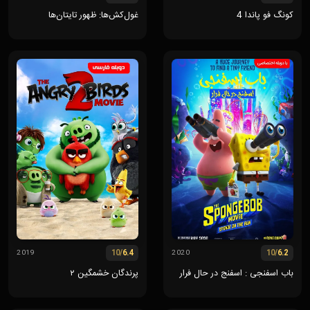
کونگ فو پاندا 4
غول‌کش‌ها: ظهور تایتان‌ها
/10
6.4
/10
6.2
2019
2020
باب اسفنجی : اسفنج در حال فرار
پرندگان خشمگین ۲