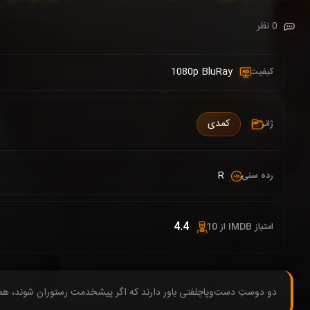
0 نظر
1080p BluRay
کیفیت :
کمدی
ژانر :
R
رده سنی :
4.4
امتیاز IMDB از 10 :
دو دوستِ دست‌وپاچلفتی باور دارند که اگر پیشخدمت رستوران شوند، همه مش