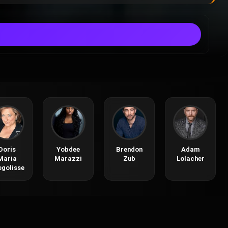
Doris
Yobdee
Brendon
Adam
Maria
Marazzi
Zub
Lolacher
egolisse