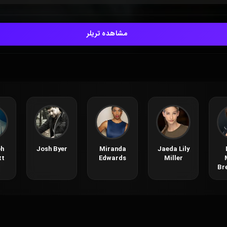
مشاهده تریلر
h
Josh Byer
Miranda
Jaeda Lily
tt
Edwards
Miller
Br