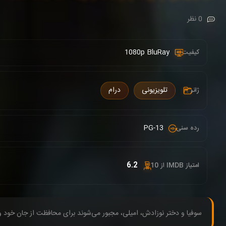
0 نظر
1080p BluRay
کیفیت :
تلویزیونی
درام
ژانر :
PG-13
رده سنی :
6.2
امتیاز IMDB از 10 :
سوفیا و دختر نوزادش، امیلی، مجبور می‌شوند برای محافظت از جان خود 