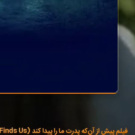
فیلم پیش از آن‌که پدرت ما را پیدا کند (Before Your Father Finds Us) 2025 با زیرنویس فارسی