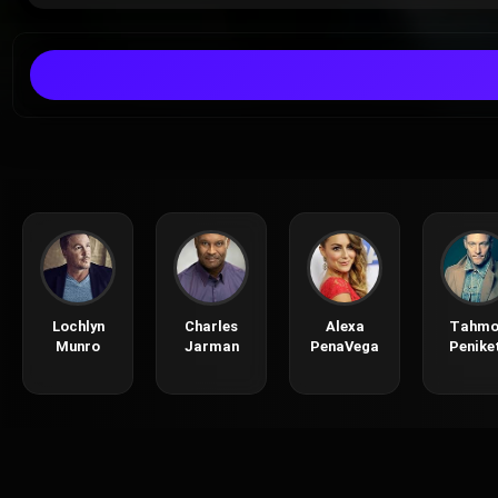
Lochlyn
Charles
Alexa
Tahmo
Munro
Jarman
PenaVega
Penike