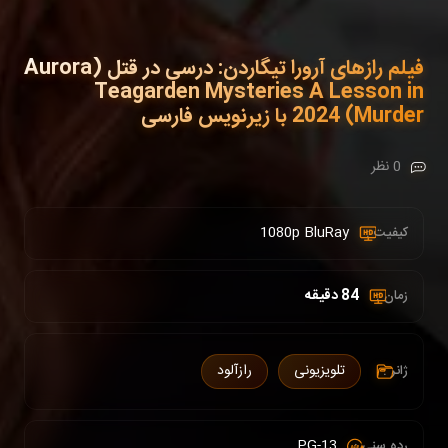
فیلم رازهای آرورا تیگاردن: درسی در قتل (Aurora
Teagarden Mysteries A Lesson in
Murder) 2024 با زیرنویس فارسی
0 نظر
1080p BluRay
کیفیت :
84 دقیقه
زمان :
تلویزیونی
رازآلود
ژانر :
PG-13
رده سنی :